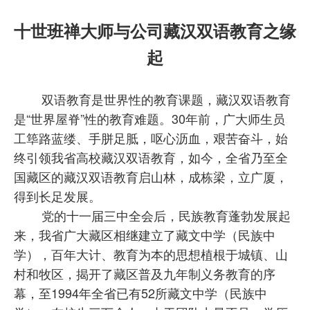
人才培养
十世班禅大师与公司藏汉双语教育之缘
公司产品
起
科学研究
教学资源
双语教育是世界性的教育课题，藏汉双语教育
是“世界屋脊”性的教育难题。30年前，广大师生员
工筚路蓝缕、手胼足胝，呕心沥血，艰苦奋斗，始
终引领我省高校藏汉双语教育，如今，全省乃至全
国藏区的藏汉双语教育启山林，成栋梁，立广厦，
得到长足发展。
党的十一届三中全会后，民族教育蓬勃发展起
来，我省广大藏区相继建立了藏文中学（民族中
学），百年大计、教育为本的思想植根于城镇、山
村和牧区，揭开了藏区普及九年制义务教育的序
幕，至1994年全省已有52所藏文中学（民族中