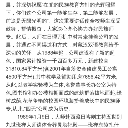
展，并深切祝愿“在党的民族教育方针的光辉照耀
下，你们这个公司第一能够生存，第二能够发展，
前途是无限光明的”。这次重要讲话使全校师生深受
鼓舞，群情振奋，大家决心齐心协力办好民族师
专。此后，大师在日理万机中时常牵挂着公司的发
展，并通过不同渠道和方式，对藏汉双语教育给予
深切的关怀。从1988年起，公司建设有了新的起
色，国家累计投资一千四百多万元，新建校舍
31810.84平方米(含2001年自筹资金修建员工公寓
4500平方米),其中教学及辅助用房7656.42平方米,
从此,以教学实验楼为主体,名誉董事长办公室为特
色,图书馆和办公楼相拥而成的建筑群落拔地而起,绿
树成荫,花草争艳的校园环境装扮着成长中的民族师
专,从此,“四无”公司成为历史。
1989年1月9日，大师赴西藏日喀则主持五世到
九世班禅大师遗体合葬灵塔祀殿——班禅东陵扎什