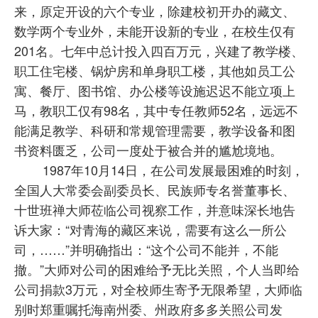
来，原定开设的六个专业，除建校初开办的藏文、
数学两个专业外，未能开设新的专业，在校生仅有
201名。七年中总计投入四百万元，兴建了教学楼、
职工住宅楼、锅炉房和单身职工楼，其他如员工公
寓、餐厅、图书馆、办公楼等设施迟迟不能立项上
马，教职工仅有98名，其中专任教师52名，远远不
能满足教学、科研和常规管理需要，教学设备和图
书资料匮乏，公司一度处于被合并的尴尬境地。
1987年10月14日，在公司发展最困难的时刻，
全国人大常委会副委员长、民族师专名誉董事长、
十世班禅大师莅临公司视察工作，并意味深长地告
诉大家：“对青海的藏区来说，需要有这么一所公
司，……”并明确指出：“这个公司不能并，不能
撤。”大师对公司的困难给予无比关照，个人当即给
公司捐款3万元，对全校师生寄予无限希望，大师临
别时郑重嘱托海南州委、州政府多多关照公司发