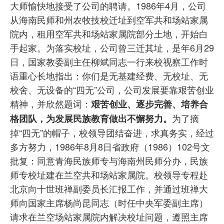
大师愉快地接受了公司的聘请。1986年4月，公司
从海南民师和州农牧技校迁址到空军共和场站家属
院内，租用空军共和场站家属院部分土地，开始白
手起家。为落实校址，公司曾三迁其址，是年6月29
日，国家教委副主任柳斌同志一行来校视察工作时
语重心长地指出：你们是无基建经费、无校址、无
校舍、无设备的“四无”公司，公司发展要靠艰苦创业
精神，并欣然题词：
艰苦创业、逐步完善、培养合
为了摘
格团队，为发展民族教育做出不懈努力。
掉“四无”的帽子，校领导团结奋进，求真务实，经过
多方努力，1986年8月8日省政府（1986）102号文
批复：同意青海民族师专与海南州民师分办，民族
师专校址建在兰空共和场站家属院。校领导专程赴
北京向十世班禅副委员长汇报工作，并通过班禅大
师向国家主席杨尚昆同志（时任中央军委副主席）
请求在兰空场站家属院内解决校址问题，遵照主席