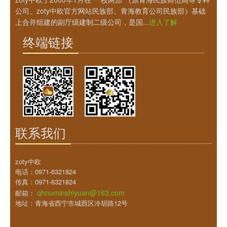
公司、zoty中欧官方网站民族部、青海教育公司民族部）基础
上合并组建的副厅级建制二级公司，是国...
进入了解
终端链接
联系我们
zoty中欧
电话：0971-6321824
传真：0971-6321824
qhnuminshiyuan@163.com
邮箱：
地址：青海省西宁市城西区冷胡路12号