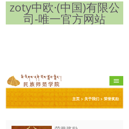
zoty中欧·(中国)有限公
司-唯一官方网站
公司首页
主页
>
关于我们
>
荣誉奖励
关于我们
团队队伍
荣誉奖励