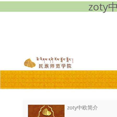
zot
zoty中欧简介