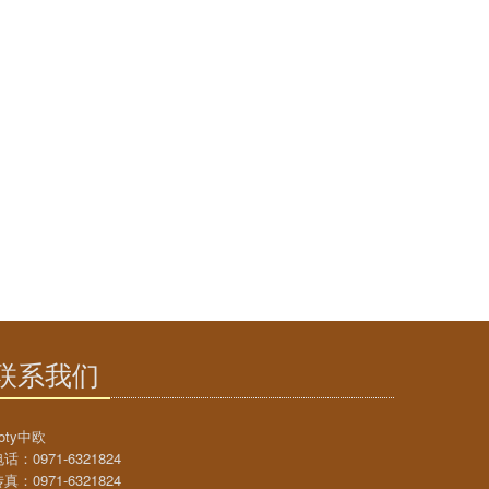
联系我们
oty中欧
话：0971-6321824
真：0971-6321824