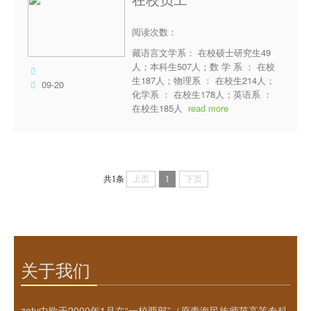
人才培养
阅读次数：
公司产品
藏语言文学系： 在校硕士研究生49​
科学研究
人；本科生507人；数 学 系 ： 在校
生187人；物理系 ： 在校生214人；
09-20
教学资源
化学系 ： 在校生178人；英语系 ：
在校生185人
read more
共1条
上页
1
下页
关于我们
zoty中欧于2000年1月在“一校两部”（原青海民族师范高等专科