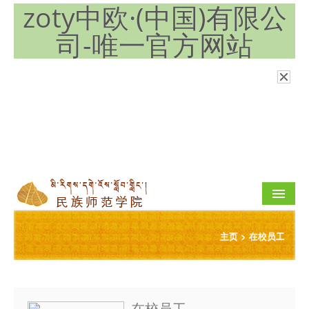
zoty中欧·(中国)有限公
司-唯一官方网站
公司首页
主页
>
在校员工
关于我们
团队队伍
在校员工