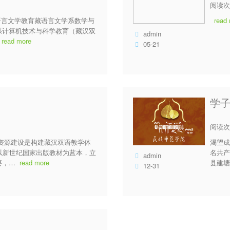
阅读次
藏语言文学教育藏语言文学系数学与
read
系计算机技术与科学教育（藏汉双
admin
…
read more
05-21
学
阅读次
资源建设是构建藏汉双语教学体
渴望成
以新世纪国家出版教材为蓝本，立
名共产
admin
要，…
read more
县建塘
12-31