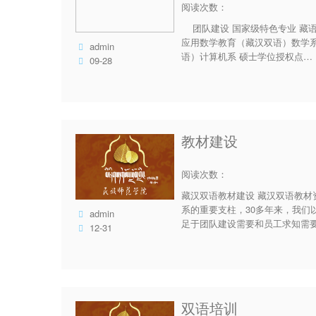
阅读次数：
​ 团队建设 国家级特色专业 
应用数学教育（藏汉双语）数学
admin
语）计算机系 硕士学位授权点
09-28
教材建设
阅读次数：
藏汉双语教材建设 藏汉双语教材
系的重要支柱，30多年来，我们
admin
足于团队建设需要和员工求知需
12-31
双语培训